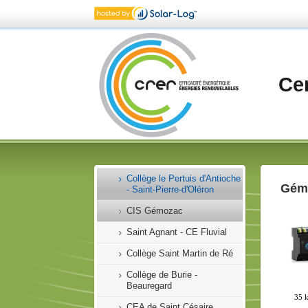
La Rochelle - MCM
Jonzac - Centre
d'exploitation
DML
Ce
Centre d'exploitation
d'Angoulins
Cozes - Collège des Vielles
Vignes
Marans - Collège Calmel
Collège le Pertuis d'Antioche
Gémo
- Saint-Pierre-d'Oléron
CIS Gémozac
Saint Agnant - CE Fluvial
Collège Saint Martin de Ré
Collège de Burie -
Beauregard
CEA de Saint Césaire