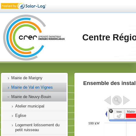
Mairie d'Aiffres
Mairie d'Arvert
Mairie d'Aubigné
Centre Régi
Mairie de Bressuire
Mairie de Champdeniers Saint-
Denis
Mairie de Clessé
Mairie de Coulgens
Mairie de Marigny
Ensemble des instal
Mairie de Val en Vignes
Mairie de Neuvy-Bouin
Atelier municipal
Eglise
Logement lotissement du
petit ruisseau