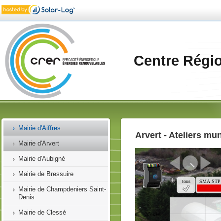
Bienvenue
Centre Régi
Installations Photovoltaïques
Demosol
CARA
CD17
Mairie d'Aiffres
Arvert - Ateliers mu
Mairie d'Arvert
Mairie d'Aubigné
Mairie de Bressuire
Mairie de Champdeniers Saint-
Denis
Mairie de Clessé