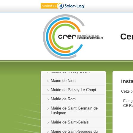
Mairie d'Aubigné
Mairie de Bressuire
Mairie de Champdeniers Saint-
Denis
Ce
Mairie de Clessé
Mairie de Coulgens
Mairie de Marigny
Mairie de Val en Vignes
Mairie de Neuvy-Bouin
Mairie de Niort
Inst
Mairie de Paizay Le Chapt
Cette p
Mairie de Rom
- Etan
- CE
Ro
Mairie de Saint Germain de
Lusignan
Mairie de Saint-Gelais
Mairie de Saint-Georges du