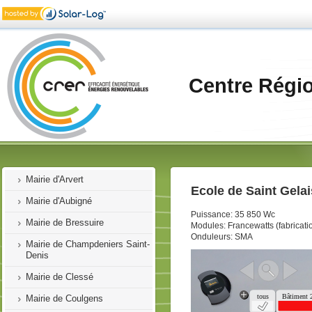
Bienvenue
Installations Photovoltaïques
Centre Régi
Demosol
CARA
CD17
Mairie d'Aiffres
Mairie d'Arvert
Ecole de Saint Gelai
Mairie d'Aubigné
Puissance: 35 850 Wc
Mairie de Bressuire
Modules: Francewatts (fabricati
Onduleurs: SMA
Mairie de Champdeniers Saint-
Denis
Mairie de Clessé
Mairie de Coulgens